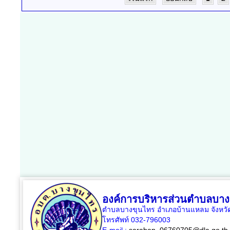
องค์การบริหารส่วนตำบลบาง
ตำบลบางขุนไทร อำเภอบ้านแหลม จังหวัด
โทรศัพท์ 032-796003
E-mail :
saraban_06760705@dla.go.th