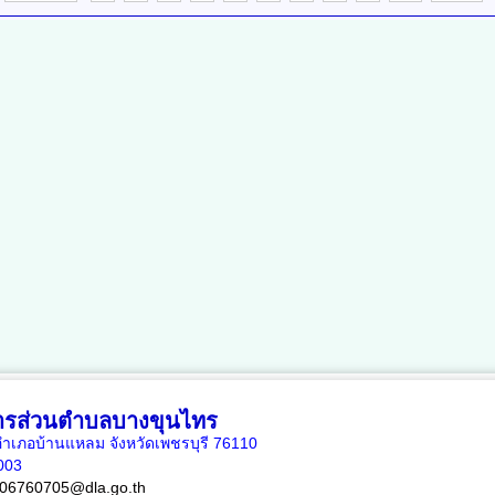
หารส่วนตำบลบางขุนไทร
เภอบ้านแหลม จังหวัดเพชรบุรี 76110
6003
06760705@dla.go.th