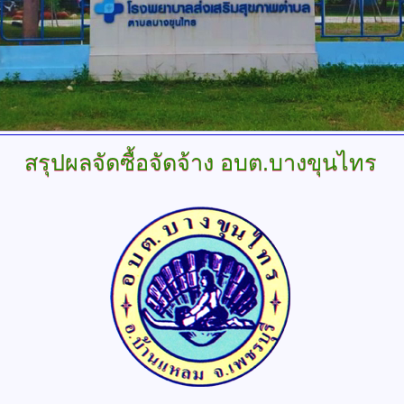
สรุปผลจัดซื้อจัดจ้าง
อบต.บางขุนไทร