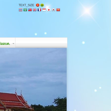
TEXT_SIZE
่ออบต.