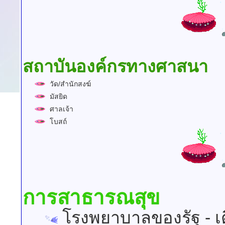
สถาบันองค์กรทางศาสนา
วัด/สำนักสงฆ์
มัสยิด
ศาลเจ้า
โบสถ์
การสาธารณสุข
โรงพยาบาลของรัฐ - เตี