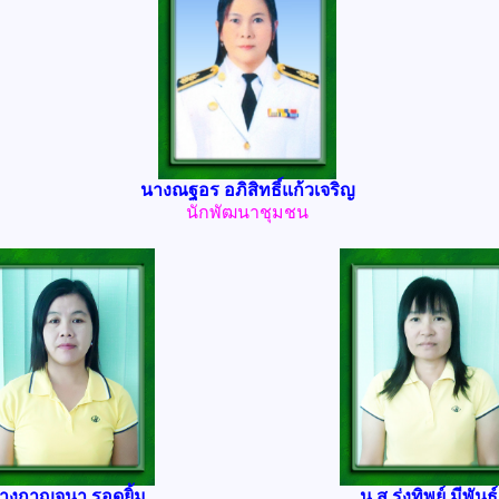
นางณฐอร อภิสิทธิ์แก้วเจริญ
นักพัฒนาชุมชน
างกาญจนา รอดยิ้ม
น.ส.รุ่งทิพย์ มีพันธุ์