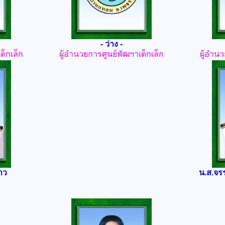
- ว่าง -
ด็กเล็ก
ผู้อำนวยการศูนย์พัฒฯาเด็กเล็ก
ผู้อำนว
าว
น.ส.จรร