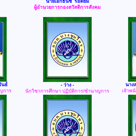
นายเอกธนัช รอดยิ้ม
ผู้อำนวยการกองสวัสดิการสังคม
ันธ์
นางส
- ว่าง -
าญการ
เจัาพน
นักวิชาการศึกษา ปฏิบัติการ/ชำนาญการ