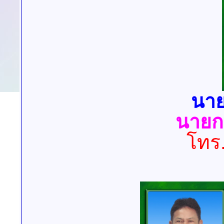
นาย
นายก
โทร