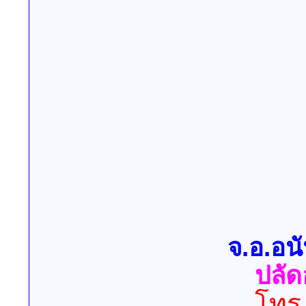
จ.อ.อนั
ปลั
โทร