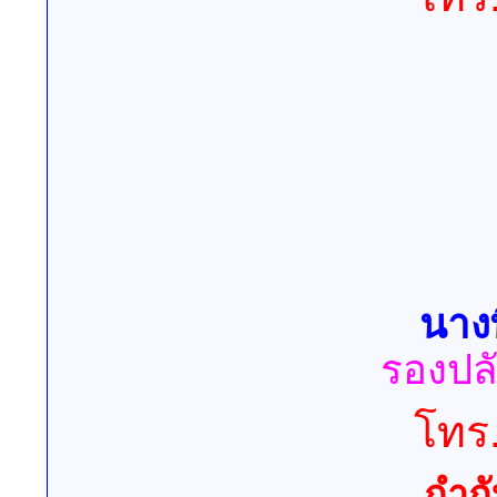
นาง
รองปล
โทร
กำกั