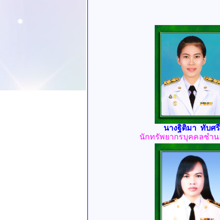
นางฐิติมา ทับศรี
นักทรัพยากรบุคคลชำ