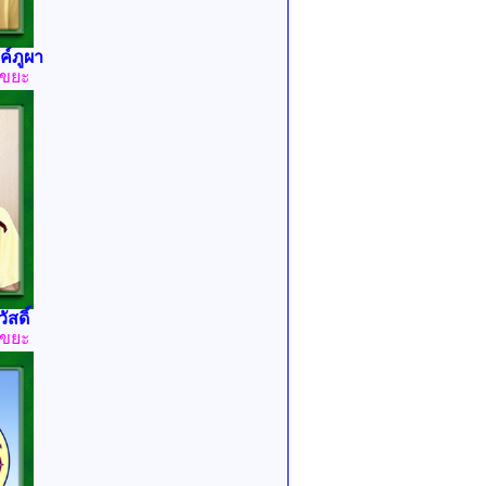
ค์ภูผา
ขยะ
สดิ์
ขยะ