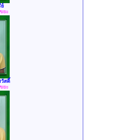
ย์
ขยะ
ัสดิ์
ขยะ