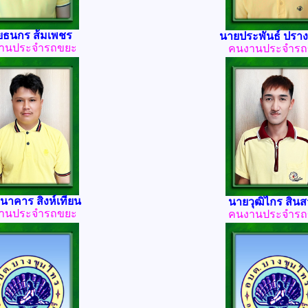
ยธนกร ส้มเพชร
นายประพันธ์ ปราง
านประจำรถขยะ
คนงานประจำรถ
นาคาร สิงห์เทียน
นายวุฒิไกร สินสวั
านประจำรถขยะ
คนงานประจำรถ