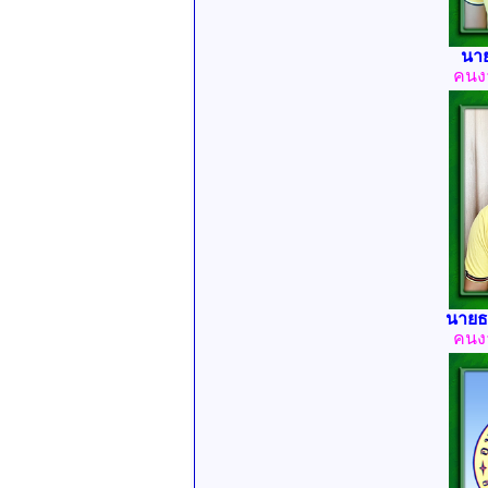
นา
คนง
นายธ
คนง