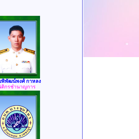
พิพัฒน์พงศ์ กาหลง
นิติกรชำนาญการ