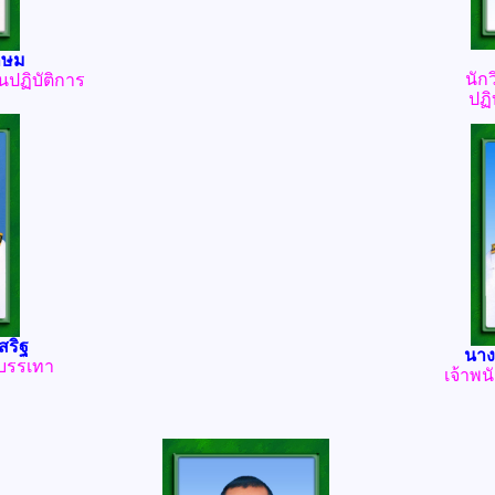
กษม
นัก
ปฏิบัติการ
ปฏ
สริฐ
นาง
ะบรรเทา
เจ้าพน