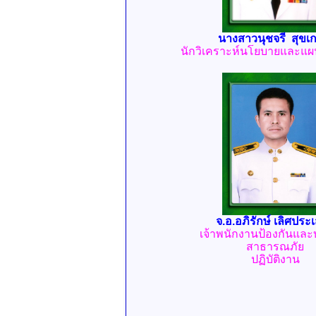
นางสาวนุชจรี สุขเ
นักวิเคราะห์นโยบายและแผน
จ.อ.อภิรักษ์ เลิศประเ
เจ้าพนักงานป้องกันแล
สาธารณภัย
ปฏิบัติงาน