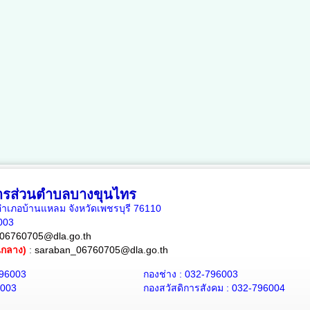
หารส่วนตำบลบางขุนไทร
เภอบ้านแหลม จังหวัดเพชรบุรี 76110
6003
06760705@dla.go.th
ณกลาง)
:
saraban_06760705@dla.go.th
796003
กองช่าง : 032-796003
6003
กองสวัสดิการสังคม : 032-796004