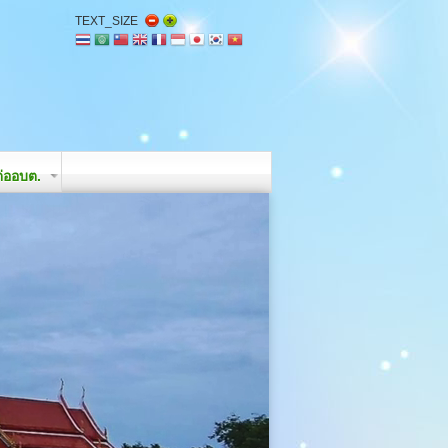
TEXT_SIZE
่ออบต.