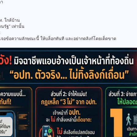
ดา
. ใกล้บ้าน
รัฐ” เท่านั้น
t
 หากเจอข้อความลักษณะนี้ ให้บล็อกทันที และอย่ากดลิงก์โดยเด็ดขาด