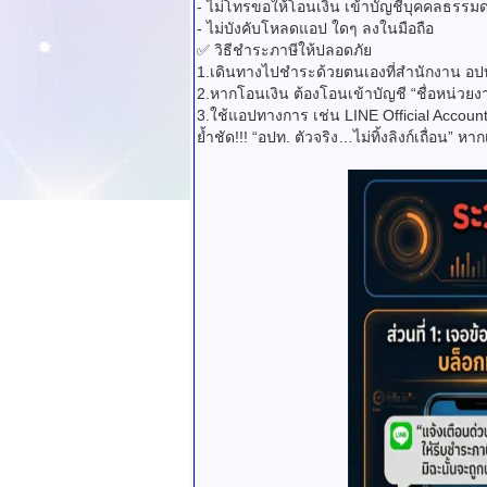
- ไม่โทรขอให้โอนเงิน เข้าบัญชีบุคคลธรรม
- ไม่บังคับโหลดแอป ใดๆ ลงในมือถือ
✅ วิธีชำระภาษีให้ปลอดภัย
1.เดินทางไปชำระด้วยตนเองที่สำนักงาน อปท
2.หากโอนเงิน ต้องโอนเข้าบัญชี “ชื่อหน่วยงาน
3.ใช้แอปทางการ เช่น LINE Official Accoun
ย้ำชัด!!! “อปท. ตัวจริง…ไม่ทิ้งลิงก์เถื่อน”