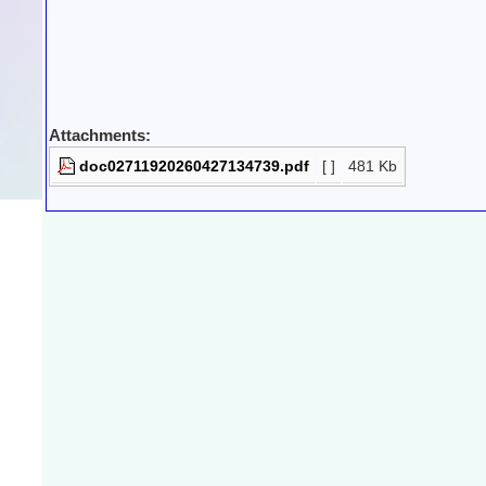
Attachments:
doc02711920260427134739.pdf
[ ]
481 Kb