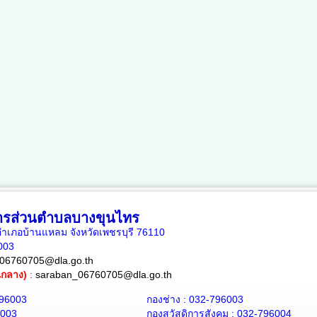
หารส่วนตำบลบางขุนไทร
เภอบ้านแหลม จังหวัดเพชรบุรี 76110
6003
06760705@dla.go.th
ณกลาง)
:
saraban_06760705@dla.go.th
796003
กองช่าง : 032-796003
6003
กองสวัสดิการสังคม : 032-796004