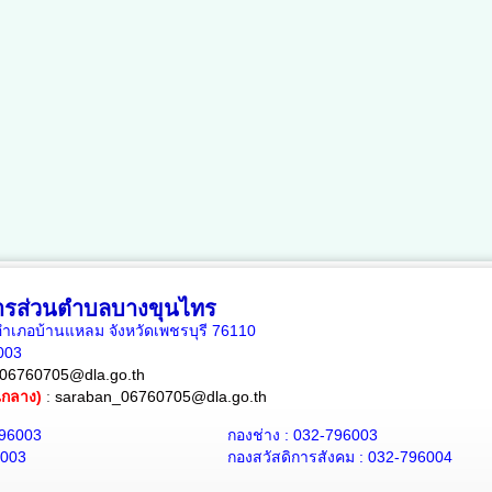
หารส่วนตำบลบางขุนไทร
เภอบ้านแหลม จังหวัดเพชรบุรี 76110
6003
06760705@dla.go.th
ณกลาง)
:
saraban_06760705@dla.go.th
796003
กองช่าง : 032-796003
6003
กองสวัสดิการสังคม : 032-796004